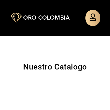
Nuestro Catalogo
TOPO
PAÑO
TOPO
PULSERA
SILUETA
MIXTO
SILUETA
TEJIDA
MINNIE
MINNIE
GUADALU
$
48.000