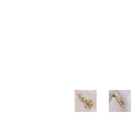
TALLADA
$
20.000
$
20.000
$
40.000
PULSERA
PULSERA
PULSERA
DIJE
TEJIDA
TEJIDA
3×1
COLA
BALIN
3
2mm
DE
NEOPRENO
BALINES
SIRENA
$
100.500
X BALIN
DIAMANTADOS
$
17.000
LISO
6MM
5MM
$
55.000
$
55.000
DIJE
CADENA
BUHO
LAZO
2mm –
$
22.000
DIJE
DIJE
45cm
TIO
GUADALU
$
190.000
RICO
CIRCONI
AZUL
COLORES