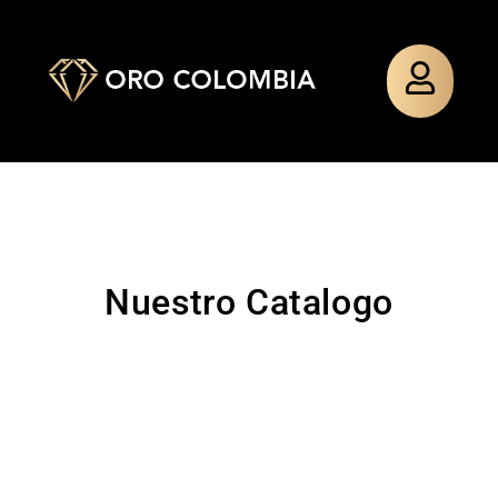
Nuestro Catalogo
TOPO
PAÑO
TOPO
PULSERA
SILUETA
MIXTO
SILUETA
TEJIDA
MINNIE
MINNIE
GUADALU
$
48.000