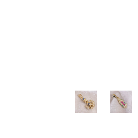
TALLADA
$
20.000
$
20.000
$
40.000
PULSERA
PULSERA
PULSERA
DIJE
TEJIDA
TEJIDA
3×1
COLA
BALIN
3
2mm
DE
NEOPRENO
BALINES
SIRENA
$
100.500
X BALIN
DIAMANTADOS
$
17.000
LISO
6MM
5MM
$
55.000
$
55.000
DIJE
CADENA
BUHO
LAZO
2mm –
$
22.000
DIJE
DIJE
45cm
TIO
GUADALU
$
190.000
RICO
CIRCONI
AZUL
COLORES