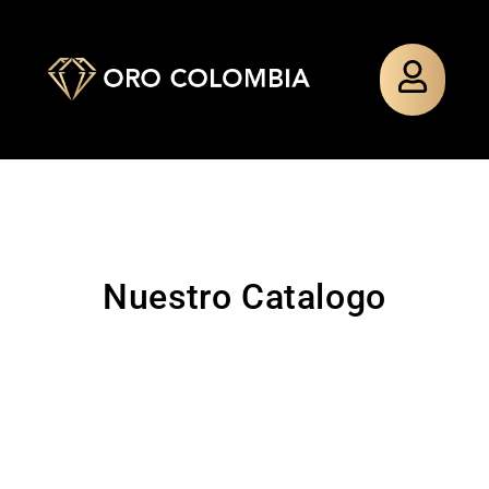
Nuestro Catalogo
TOPO
PAÑO
TOPO
PULSERA
SILUETA
MIXTO
SILUETA
TEJIDA
MINNIE
MINNIE
GUADALU
$
48.000