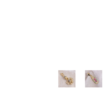
TALLADA
$
20.000
$
20.000
$
40.000
PULSERA
PULSERA
PULSERA
DIJE
TEJIDA
TEJIDA
3×1
COLA
BALIN
3
2mm
DE
NEOPRENO
BALINES
SIRENA
$
100.500
X BALIN
DIAMANTADOS
$
17.000
LISO
6MM
5MM
$
55.000
$
55.000
DIJE
CADENA
BUHO
LAZO
2mm –
$
22.000
DIJE
DIJE
45cm
TIO
GUADALU
$
190.000
RICO
CIRCONI
AZUL
COLORES