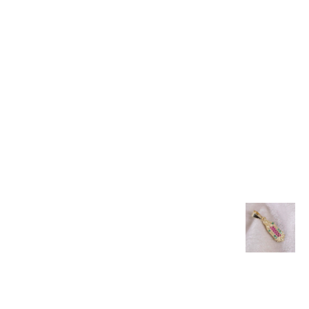
TALLADA
$
20.000
$
20.000
$
40.000
PULSERA
PULSERA
PULSERA
DIJE
TEJIDA
TEJIDA
3×1
COLA
BALIN
3
2mm
DE
NEOPRENO
BALINES
SIRENA
$
100.500
X BALIN
DIAMANTADOS
$
17.000
LISO
6MM
5MM
$
55.000
$
55.000
DIJE
CADENA
DIJE
BUHO
LAZO
TIO
2mm –
RICO
$
22.000
DIJE
45cm
AZUL
GUADALU
20mm
$
190.000
CIRCONI
X 15mm
COLORES
$
100.000