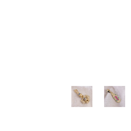
TALLADA
$
20.000
$
20.000
$
40.000
PULSERA
PULSERA
PULSERA
DIJE
TEJIDA
TEJIDA
3×1
COLA
BALIN
3
2mm
DE
NEOPRENO
BALINES
SIRENA
$
100.500
X BALIN
DIAMANTADOS
$
17.000
LISO
6MM
5MM
$
55.000
$
55.000
DIJE
CADENA
BUHO
LAZO
2mm –
$
22.000
DIJE
DIJE
45cm
TIO
GUADALU
$
190.000
RICO
CIRCONI
AZUL
COLORES