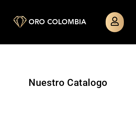
Nuestro Catalogo
TOPO
PAÑO
TOPO
PULSERA
SILUETA
MIXTO
SILUETA
TEJIDA
MINNIE
MINNIE
GUADALU
$
48.000