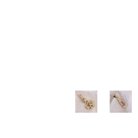
TALLADA
$
20.000
$
20.000
$
40.000
PULSERA
PULSERA
PULSERA
DIJE
TEJIDA
TEJIDA
3×1
COLA
BALIN
3
2mm
DE
NEOPRENO
BALINES
SIRENA
$
100.500
X BALIN
DIAMANTADOS
$
17.000
LISO
6MM
5MM
$
55.000
$
55.000
DIJE
CADENA
BUHO
LAZO
2mm –
$
22.000
DIJE
DIJE
45cm
TIO
GUADALU
$
190.000
RICO
CIRCONI
AZUL
COLORES