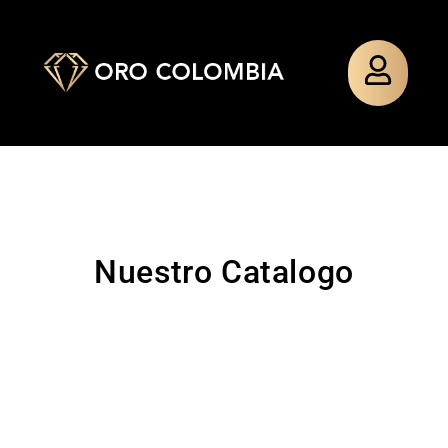
Nuestro Catalogo
TOPO
PAÑO
TOPO
PULSERA
SILUETA
MIXTO
SILUETA
TEJIDA
MINNIE
MINNIE
GUADALU
$
48.000