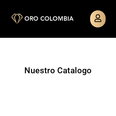
Nuestro Catalogo
TOPO
PAÑO
TOPO
PULSERA
SILUETA
MIXTO
SILUETA
TEJIDA
MINNIE
MINNIE
GUADALU
$
48.000