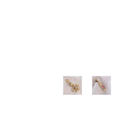
TALLADA
$
20.000
$
20.000
$
40.000
PULSERA
PULSERA
PULSERA
DIJE
TEJIDA
TEJIDA
3×1
COLA
BALIN
3
2mm
DE
NEOPRENO
BALINES
SIRENA
$
100.500
X BALIN
DIAMANTADOS
$
17.000
LISO
6MM
5MM
$
55.000
$
55.000
DIJE
CADENA
BUHO
LAZO
2mm –
$
22.000
DIJE
DIJE
45cm
TIO
GUADALU
$
190.000
RICO
CIRCONI
AZUL
COLORES