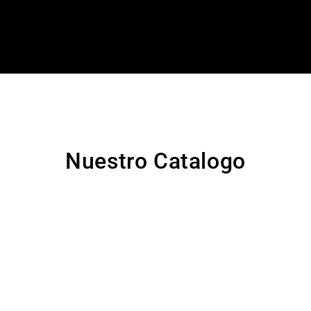
Nuestro Catalogo
O MIXTO
TOPO SILUETA MINNI
000
$
20.000