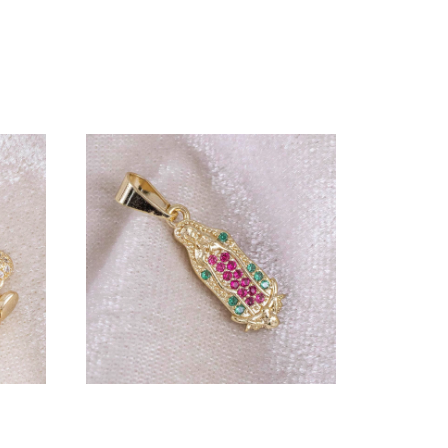
DIJE COLA DE SIRENA
$
17.000
20mm
DIJE GUADALUPE
CIRCONIAS COLORES
17mm X 7mm