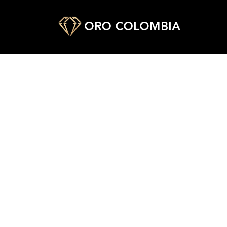
TOPO SILUETA MINNIE
PAÑ
$
20.000
$
48.