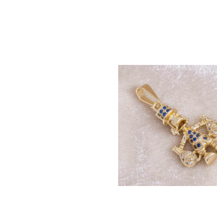
ERA TEJIDA 3
PULSERA 3×1 2mm
INES DIAMANTADOS
$
100.500
000
ENA LAZO 2mm –
m
.000
DIJE TIO RICO AZUL 
X 15mm
$
100.000