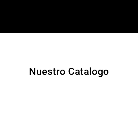
Nuestro Catalogo
O MIXTO
TOPO SILUETA MINNI
000
$
20.000