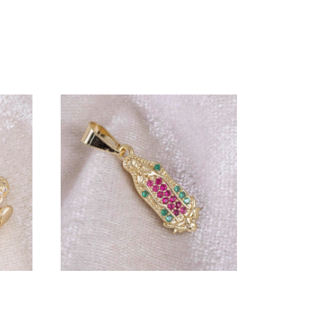
DIJE COLA DE SIRENA
$
17.000
20mm
DIJE GUADALUPE
CIRCONIAS COLORES
17mm X 7mm