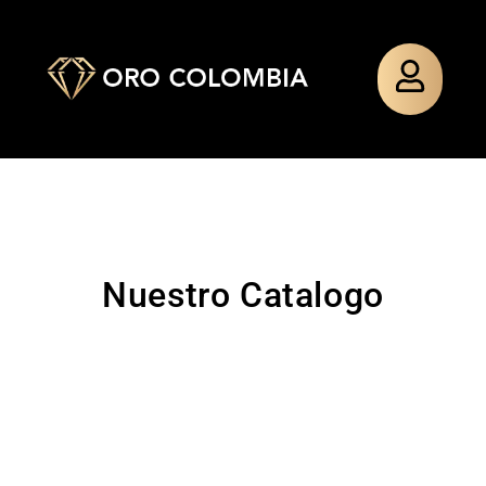
Nuestro Catalogo
TOPO
PAÑO
TOPO
PULSERA
SILUETA
MIXTO
SILUETA
TEJIDA
MINNIE
MINNIE
GUADALU
$
48.000