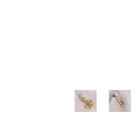
TALLADA
$
20.000
$
20.000
$
40.000
PULSERA
PULSERA
PULSERA
DIJE
TEJIDA
TEJIDA
3×1
COLA
BALIN
3
2mm
DE
NEOPRENO
BALINES
SIRENA
$
100.500
X BALIN
DIAMANTADOS
$
17.000
LISO
6MM
5MM
$
55.000
$
55.000
DIJE
CADENA
BUHO
LAZO
2mm –
$
22.000
DIJE
DIJE
45cm
TIO
GUADALU
$
190.000
RICO
CIRCONI
AZUL
COLORES