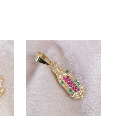
DIJE COLA DE SIRENA
$
17.000
20mm
DIJE GUADALUPE
CIRCONIAS COLORES
17mm X 7mm