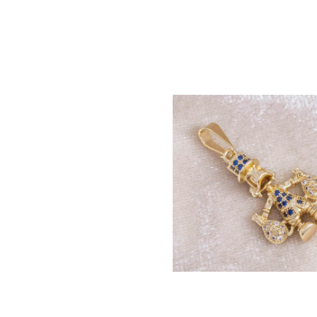
ERA TEJIDA 3
PULSERA 3×1 2mm
INES DIAMANTADOS
$
100.500
000
ENA LAZO 2mm –
m
.000
DIJE TIO RICO AZUL 
X 15mm
$
100.000