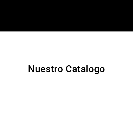
Nuestro Catalogo
O MIXTO
TOPO SILUETA MINNI
000
$
20.000