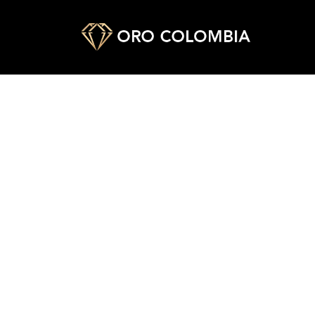
TOPO SILUETA MINNIE
PAÑ
$
20.000
$
48.