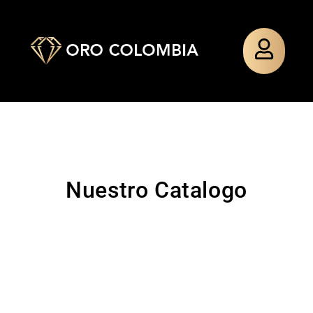
Nuestro Catalogo
TOPO
PAÑO
TOPO
PULSERA
SILUETA
MIXTO
SILUETA
TEJIDA
MINNIE
MINNIE
GUADALU
$
48.000