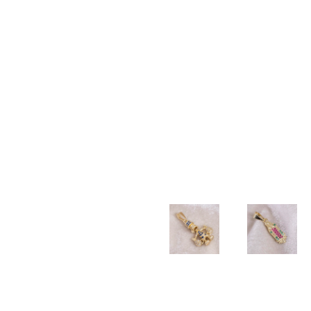
TALLADA
$
20.000
$
20.000
$
40.000
PULSERA
PULSERA
PULSERA
DIJE
TEJIDA
TEJIDA
3×1
COLA
BALIN
3
2mm
DE
NEOPRENO
BALINES
SIRENA
$
100.500
X BALIN
DIAMANTADOS
$
17.000
LISO
6MM
5MM
$
55.000
$
55.000
DIJE
CADENA
BUHO
LAZO
2mm –
$
22.000
DIJE
DIJE
45cm
TIO
GUADALU
$
190.000
RICO
CIRCONI
AZUL
COLORES