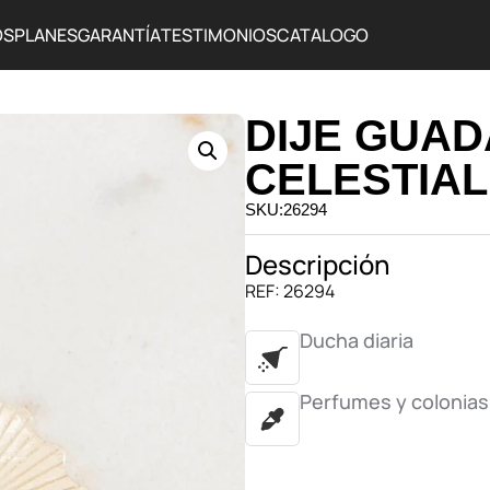
OS
PLANES
GARANTÍA
TESTIMONIOS
CATALOGO
DIJE GUA
CELESTIA
SKU:26294
Descripción
REF: 26294
Ducha diaria
Perfumes y colonias