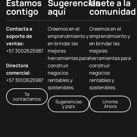
Estamos
Sugerencias
Únete a la
contigo
aquí
comunidad
Contacta a
Creemos en el
Creemos en el
soporte de
emprendimiento y
emprendimiento y
ventas:
en brindar las
en brindar las
+57 3002625987
mejores
mejores
herramientas para
herramientas para
Directora
construir
construir
comercial:
negocios
negocios
+57 3002625987
rentables y
rentables y
sostenibles.
sostenibles.
Te
contactamos
Sugerencias
Unirme
y pqrs
Ahora