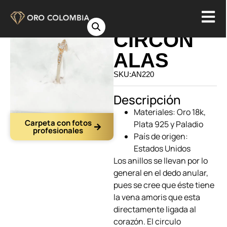
ANILLO
CIRCON
ALAS
SKU:AN220
Descripción
Materiales: Oro 18k,
Carpeta con fotos
Plata 925 y Paladio
profesionales
País de origen:
Estados Unidos
Los anillos
se llevan por lo
general en el dedo anular,
pues se cree que éste tiene
la vena amoris que esta
directamente ligada al
corazón. El circulo