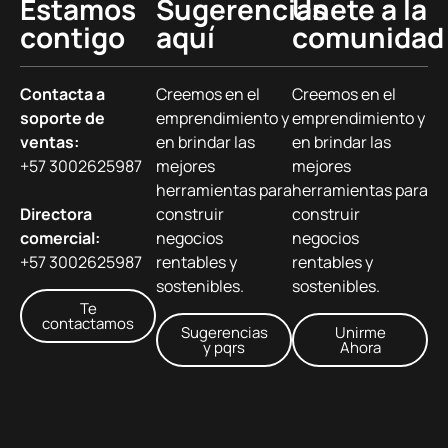
Estamos
Sugerencias
Únete a la
contigo
aquí
comunidad
Contacta a
Creemos en el
Creemos en el
soporte de
emprendimiento y
emprendimiento y
ventas:
en brindar las
en brindar las
+57 3002625987
mejores
mejores
herramientas para
herramientas para
Directora
construir
construir
comercial:
negocios
negocios
+57 3002625987
rentables y
rentables y
sostenibles.
sostenibles.
Te
contactamos
Sugerencias
Unirme
y pqrs
Ahora