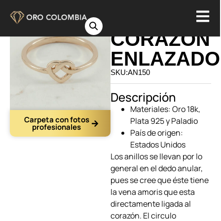
ANILLO
CORAZON
ENLAZADO
SKU:AN150
Descripción
Materiales: Oro 18k,
Carpeta con fotos
Plata 925 y Paladio
profesionales
País de origen:
Estados Unidos
Los anillos
se llevan por lo
general en el dedo anular,
pues se cree que éste tiene
la vena amoris que esta
directamente ligada al
corazón. El circulo