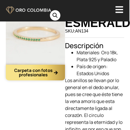
ANILLO
ESMERAL
SKU:AN134
Descripción
Materiales: Oro 18k,
Plata 925 y Paladio
País de origen:
Carpeta con fotos
Estados Unidos
profesionales
Los anillos
se llevan por lo
general en el dedo anular,
pues se cree que éste tiene
la vena amoris que esta
directamente ligada al
corazón. El circulo
representa la eternidad y lo
infinito, es por eso que son