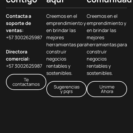
Contacta a
Creemos en el
Creemos en el
soporte de
emprendimiento y
emprendimiento y
ventas:
en brindar las
en brindar las
+57 3002625987
mejores
mejores
herramientas para
herramientas para
Directora
construir
construir
comercial:
negocios
negocios
+57 3002625987
rentables y
rentables y
sostenibles.
sostenibles.
Te
contactamos
Sugerencias
Unirme
y pqrs
Ahora