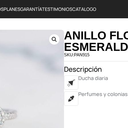
OS
PLANES
GARANTÍA
TESTIMONIOS
CATALOGO
ANILLO FL
ESMERAL
SKU:PAN915
Descripción
Ducha diaria
Perfumes y colonias