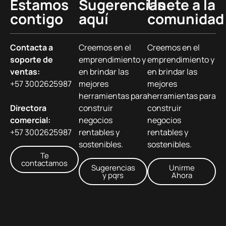
Estamos
Sugerencias
Únete a la
contigo
aquí
comunidad
Contacta a
Creemos en el
Creemos en el
soporte de
emprendimiento y
emprendimiento y
ventas:
en brindar las
en brindar las
+57 3002625987
mejores
mejores
herramientas para
herramientas para
Directora
construir
construir
comercial:
negocios
negocios
+57 3002625987
rentables y
rentables y
sostenibles.
sostenibles.
Te
contactamos
Sugerencias
Unirme
y pqrs
Ahora