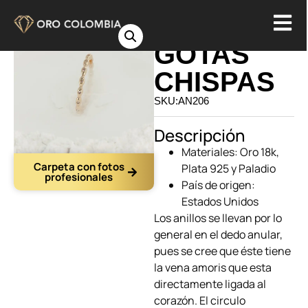
ANILLO
GOTAS
CHISPAS
SKU:AN206
Descripción
Materiales: Oro 18k,
Carpeta con fotos
Plata 925 y Paladio
profesionales
País de origen:
Estados Unidos
Los anillos
se llevan por lo
general en el dedo anular,
pues se cree que éste tiene
la vena amoris que esta
directamente ligada al
corazón. El circulo