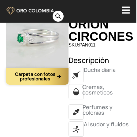
ANILLO
ORION
CIRCONES
SKU:PAN011
Descripción
Ducha diaria
Carpeta con fotos
profesionales
Cremas,
cosmeticos
Perfumes y
colonias
Al sudor y fluidos