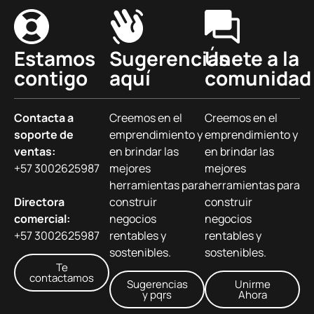
Estamos
Sugerencias
Únete a la
contigo
aquí
comunidad
Contacta a
Creemos en el
Creemos en el
soporte de
emprendimiento y
emprendimiento y
ventas:
en brindar las
en brindar las
+57 3002625987
mejores
mejores
herramientas para
herramientas para
Directora
construir
construir
comercial:
negocios
negocios
+57 3002625987
rentables y
rentables y
sostenibles.
sostenibles.
Te
contactamos
Sugerencias
Unirme
y pqrs
Ahora