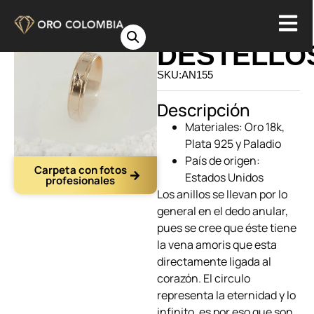
ARGOLLA
DESTELLO
SKU:AN155
Descripción
Materiales: Oro 18k,
Plata 925 y Paladio
País de origen:
Carpeta con fotos
Estados Unidos
profesionales
Los anillos
se llevan por lo
general en el dedo anular,
pues se cree que éste tiene
la vena amoris que esta
directamente ligada al
corazón. El circulo
representa la eternidad y lo
infinito, es por eso que son