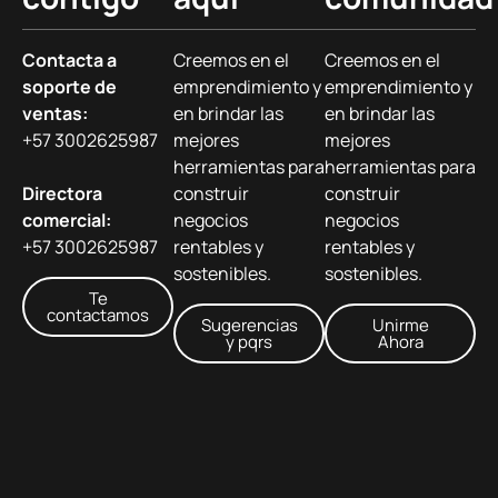
Contacta a
Creemos en el
Creemos en el
soporte de
emprendimiento y
emprendimiento y
ventas:
en brindar las
en brindar las
+57 3002625987
mejores
mejores
herramientas para
herramientas para
Directora
construir
construir
comercial:
negocios
negocios
+57 3002625987
rentables y
rentables y
sostenibles.
sostenibles.
Te
contactamos
Sugerencias
Unirme
y pqrs
Ahora