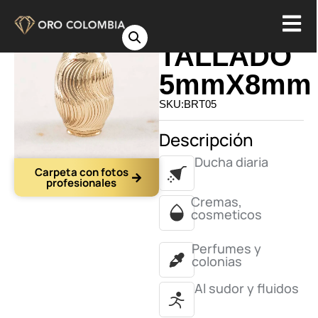
BARRIL
TALLADO
5mmX8mm
SKU:BRT05
Descripción
Ducha diaria
Carpeta con fotos
profesionales
Cremas,
cosmeticos
Perfumes y
colonias
Al sudor y fluidos