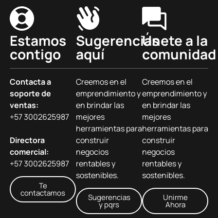
Estamos
Sugerencias
Únete a la
contigo
aquí
comunidad
Contacta a
Creemos en el
Creemos en el
soporte de
emprendimiento y
emprendimiento y
ventas:
en brindar las
en brindar las
+57 3002625987
mejores
mejores
herramientas para
herramientas para
Directora
construir
construir
comercial:
negocios
negocios
+57 3002625987
rentables y
rentables y
sostenibles.
sostenibles.
Te
contactamos
Sugerencias
Unirme
y pqrs
Ahora