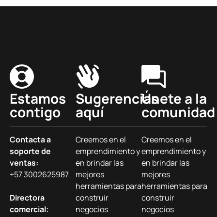
Estamos
Sugerencias
Únete a la
contigo
aquí
comunidad
Contacta a
Creemos en el
Creemos en el
soporte de
emprendimiento y
emprendimiento y
ventas:
en brindar las
en brindar las
+57 3002625987
mejores
mejores
herramientas para
herramientas para
Directora
construir
construir
comercial:
negocios
negocios