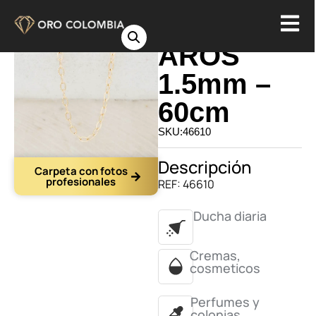
CADENA
AROS
1.5mm –
60cm
SKU:46610
Descripción
Carpeta con fotos
profesionales
REF: 46610
Ducha diaria
Cremas,
cosmeticos
Perfumes y
colonias