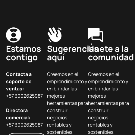
Estamos
Sugerencias
Únete a la
contigo
aquí
comunidad
Contacta a
Creemos en el
Creemos en el
soporte de
emprendimiento y
emprendimiento y
ventas:
en brindar las
en brindar las
+57 3002625987
mejores
mejores
herramientas para
herramientas para
Directora
construir
construir
comercial:
negocios
negocios
+57 3002625987
rentables y
rentables y
sostenibles.
sostenibles.