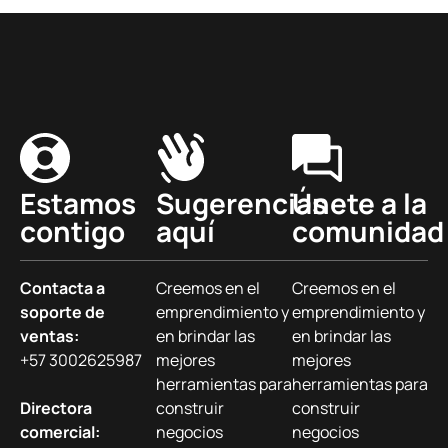
Estamos
Sugerencias
Únete a la
contigo
aquí
comunidad
Contacta a
Creemos en el
Creemos en el
soporte de
emprendimiento y
emprendimiento y
ventas:
en brindar las
en brindar las
+57 3002625987
mejores
mejores
herramientas para
herramientas para
Directora
construir
construir
comercial:
negocios
negocios