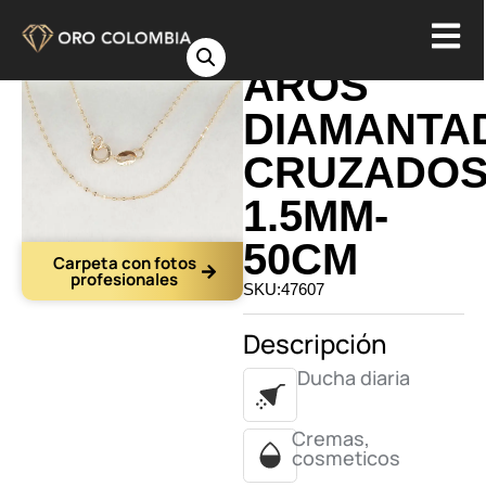
CADENA
AROS
DIAMANTA
CRUZADO
1.5MM-
50CM
Carpeta con fotos
profesionales
SKU:47607
Descripción
Ducha diaria
Cremas,
cosmeticos