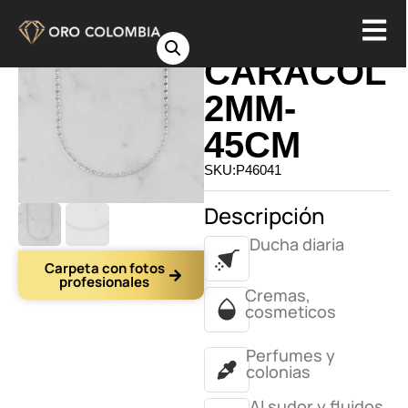
CADENA
CARACOL
2MM-
45CM
SKU:P46041
Descripción
Ducha diaria
Carpeta con fotos
profesionales
Cremas,
cosmeticos
Perfumes y
colonias
Al sudor y fluidos