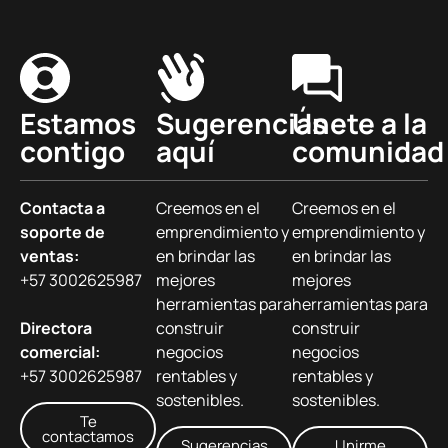
Estamos
Sugerencias
Únete a la
contigo
aquí
comunidad
Contacta a
Creemos en el
Creemos en el
soporte de
emprendimiento y
emprendimiento y
ventas:
en brindar las
en brindar las
+57 3002625987
mejores
mejores
herramientas para
herramientas para
Directora
construir
construir
comercial:
negocios
negocios
+57 3002625987
rentables y
rentables y
sostenibles.
sostenibles.
Te
contactamos
Sugerencias
Unirme