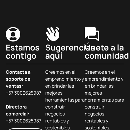
Estamos
Sugerencias
Únete a la
contigo
aquí
comunidad
Contacta a
Creemos en el
Creemos en el
soporte de
emprendimiento y
emprendimiento y
ventas:
en brindar las
en brindar las
+57 3002625987
mejores
mejores
herramientas para
herramientas para
Directora
construir
construir
comercial:
negocios
negocios
+57 3002625987
rentables y
rentables y
sostenibles.
sostenibles.