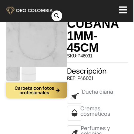
CADENA
CUBANA
1MM-
45CM
SKU:P46031
Descripción
REF: P46031
Carpeta con fotos
Ducha diaria
profesionales
Cremas,
cosmeticos
Perfumes y
colonias