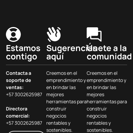
Estamos
Sugerencias
Únete a la
contigo
aquí
comunidad
Contacta a
Creemos en el
Creemos en el
soporte de
emprendimiento y
emprendimiento y
ventas:
en brindar las
en brindar las
+57 3002625987
mejores
mejores
herramientas para
herramientas para
Directora
construir
construir
comercial:
negocios
negocios
+57 3002625987
rentables y
rentables y
sostenibles.
sostenibles.