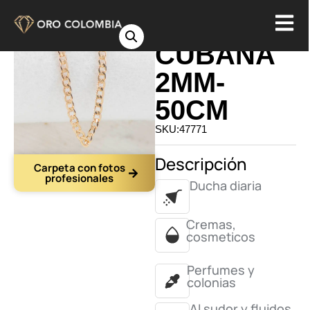
CADENA
CUBANA
2MM-
50CM
SKU:47771
Descripción
Carpeta con fotos
profesionales
Ducha diaria
Cremas,
cosmeticos
Perfumes y
colonias
Al sudor y fluidos