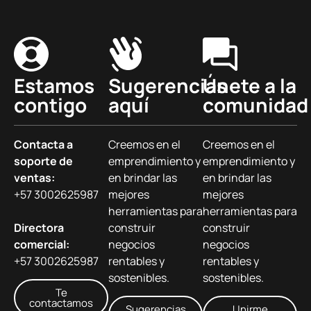
Estamos
Sugerencias
Únete a la
contigo
aquí
comunidad
Contacta a
Creemos en el
Creemos en el
soporte de
emprendimiento y
emprendimiento y
ventas:
en brindar las
en brindar las
+57 3002625987
mejores
mejores
herramientas para
herramientas para
Directora
construir
construir
comercial:
negocios
negocios
+57 3002625987
rentables y
rentables y
sostenibles.
sostenibles.
Te
contactamos
Sugerencias
Unirme