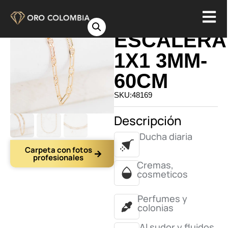
CADENA
ESCALERA
1X1 3MM-
60CM
SKU:48169
Descripción
Ducha diaria
Carpeta con fotos
profesionales
Cremas,
cosmeticos
Perfumes y
colonias
Al sudor y fluidos