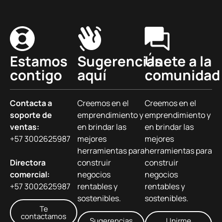
Estamos
Sugerencias
Únete a la
contigo
aquí
comunidad
Contacta a
Creemos en el
Creemos en el
soporte de
emprendimiento y
emprendimiento y
ventas:
en brindar las
en brindar las
+57 3002625987
mejores
mejores
herramientas para
herramientas para
Directora
construir
construir
comercial:
negocios
negocios
+57 3002625987
rentables y
rentables y
sostenibles.
sostenibles.
Te
contactamos
Sugerencias
Unirme