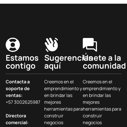
Estamos
Sugerencias
Únete a la
contigo
aquí
comunidad
Contacta a
Creemos en el
Creemos en el
soporte de
emprendimiento y
emprendimiento y
ventas:
en brindar las
en brindar las
+57 3002625987
mejores
mejores
herramientas para
herramientas para
Directora
construir
construir
comercial:
negocios
negocios