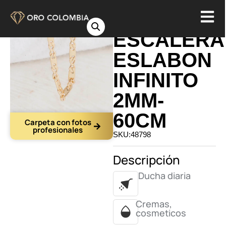
CADENA
ESCALERA
ESLABON
INFINITO
2MM-
60CM
Carpeta con fotos
profesionales
SKU:48798
Descripción
Ducha diaria
Cremas,
cosmeticos