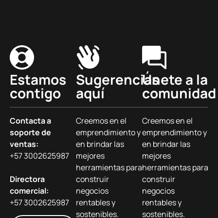
Estamos
Sugerencias
Únete a la
contigo
aquí
comunidad
Contacta a
Creemos en el
Creemos en el
soporte de
emprendimiento y
emprendimiento y
ventas:
en brindar las
en brindar las
+57 3002625987
mejores
mejores
herramientas para
herramientas para
Directora
construir
construir
comercial:
negocios
negocios
+57 3002625987
rentables y
rentables y
sostenibles.
sostenibles.