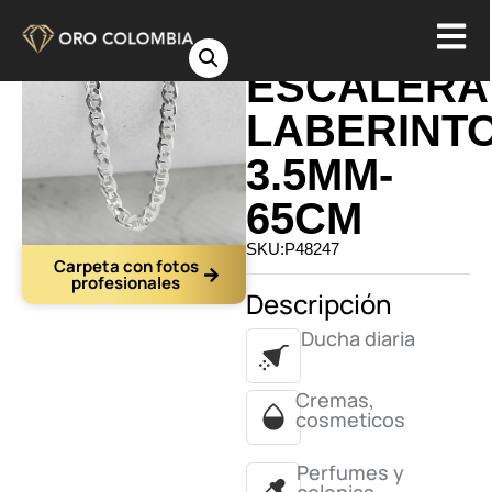
CADENA
ESCALERA
LABERINT
3.5MM-
65CM
SKU:P48247
Carpeta con fotos
profesionales
Descripción
Ducha diaria
Cremas,
cosmeticos
Perfumes y