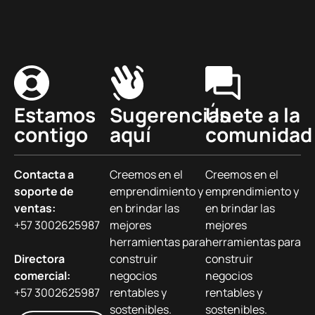
Estamos
Sugerencias
Únete a la
contigo
aquí
comunidad
Contacta a
Creemos en el
Creemos en el
soporte de
emprendimiento y
emprendimiento y
ventas:
en brindar las
en brindar las
+57 3002625987
mejores
mejores
herramientas para
herramientas para
Directora
construir
construir
comercial:
negocios
negocios
+57 3002625987
rentables y
rentables y
sostenibles.
sostenibles.