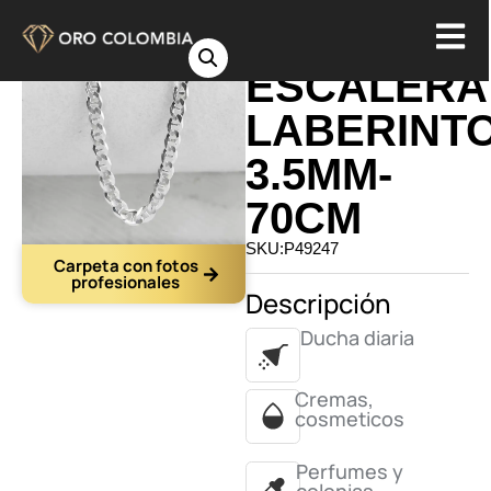
CADENA
ESCALERA
LABERINT
3.5MM-
70CM
SKU:P49247
Carpeta con fotos
profesionales
Descripción
Ducha diaria
Cremas,
cosmeticos
Perfumes y