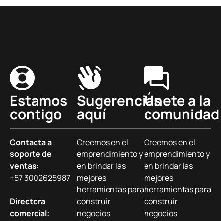
Estamos
Sugerencias
Únete a la
contigo
aquí
comunidad
Contacta a
Creemos en el
Creemos en el
soporte de
emprendimiento y
emprendimiento y
ventas:
en brindar las
en brindar las
+57 3002625987
mejores
mejores
herramientas para
herramientas para
Directora
construir
construir
comercial:
negocios
negocios