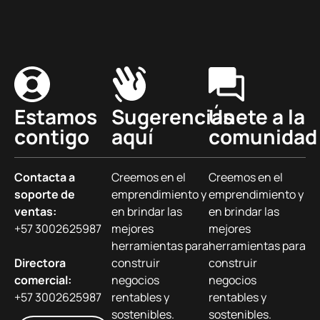
Estamos
Sugerencias
Únete a la
contigo
aquí
comunidad
Contacta a
Creemos en el
Creemos en el
soporte de
emprendimiento y
emprendimiento y
ventas:
en brindar las
en brindar las
+57 3002625987
mejores
mejores
herramientas para
herramientas para
Directora
construir
construir
comercial:
negocios
negocios
+57 3002625987
rentables y
rentables y
sostenibles.
sostenibles.