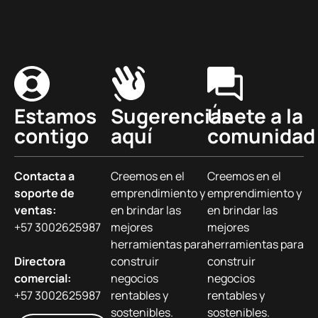
Estamos
Sugerencias
Únete a la
contigo
aquí
comunidad
Contacta a
Creemos en el
Creemos en el
soporte de
emprendimiento y
emprendimiento y
ventas:
en brindar las
en brindar las
+57 3002625987
mejores
mejores
herramientas para
herramientas para
Directora
construir
construir
comercial:
negocios
negocios
+57 3002625987
rentables y
rentables y
sostenibles.
sostenibles.