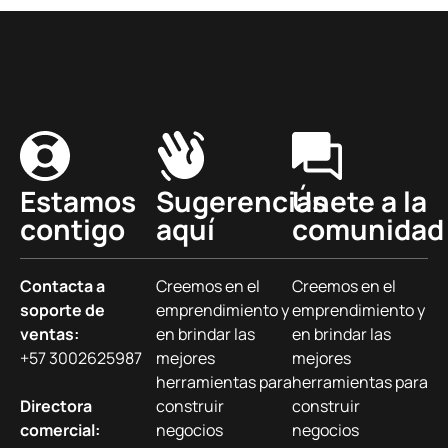
Estamos
Sugerencias
Únete a la
contigo
aquí
comunidad
Contacta a
Creemos en el
Creemos en el
soporte de
emprendimiento y
emprendimiento y
ventas:
en brindar las
en brindar las
+57 3002625987
mejores
mejores
herramientas para
herramientas para
Directora
construir
construir
comercial:
negocios
negocios