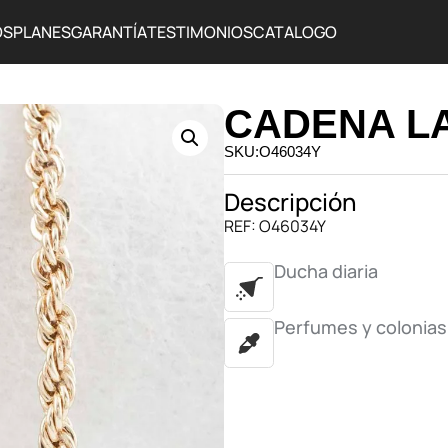
OS
PLANES
GARANTÍA
TESTIMONIOS
CATALOGO
CADENA LA
SKU:O46034Y
Descripción
REF: O46034Y
Ducha diaria
Perfumes y colonias