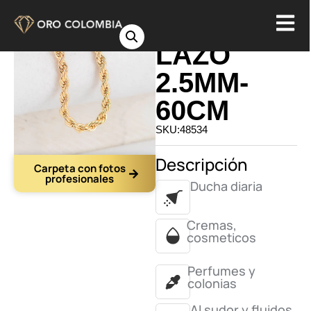
CADENA
LAZO
2.5MM-
60CM
SKU:48534
Descripción
Carpeta con fotos
profesionales
Ducha diaria
Cremas,
cosmeticos
Perfumes y
colonias
Al sudor y fluidos