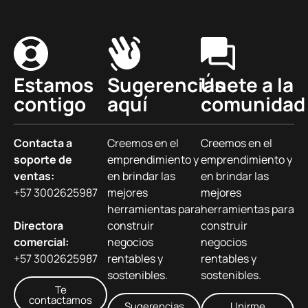
Estamos
Sugerencias
Únete a la
contigo
aquí
comunidad
Contacta a
Creemos en el
Creemos en el
soporte de
emprendimiento y
emprendimiento y
ventas:
en brindar las
en brindar las
+57 3002625987
mejores
mejores
herramientas para
herramientas para
Directora
construir
construir
comercial:
negocios
negocios
+57 3002625987
rentables y
rentables y
sostenibles.
sostenibles.
Te
contactamos
Sugerencias
Unirme