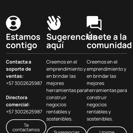
Estamos
Sugerencias
Únete a la
contigo
aquí
comunidad
Contacta a
Creemos en el
Creemos en el
soporte de
emprendimiento y
emprendimiento y
ventas:
en brindar las
en brindar las
+57 3002625987
mejores
mejores
herramientas para
herramientas para
Directora
construir
construir
comercial:
negocios
negocios
+57 3002625987
rentables y
rentables y
sostenibles.
sostenibles.
Te
contactamos
Sugerencias
Unirme