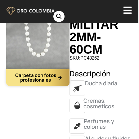
CADENA
MILITAR
2MM-
60CM
SKU:PC48262
Descripción
Carpeta con fotos
profesionales
Ducha diaria
Cremas,
cosmeticos
Perfumes y
colonias
Al sudor y fluidos