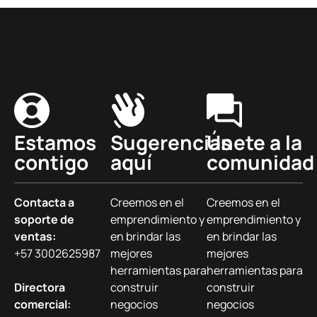
Estamos
Sugerencias
Únete a la
contigo
aquí
comunidad
Contacta a
Creemos en el
Creemos en el
soporte de
emprendimiento y
emprendimiento y
ventas:
en brindar las
en brindar las
+57 3002625987
mejores
mejores
herramientas para
herramientas para
Directora
construir
construir
comercial:
negocios
negocios