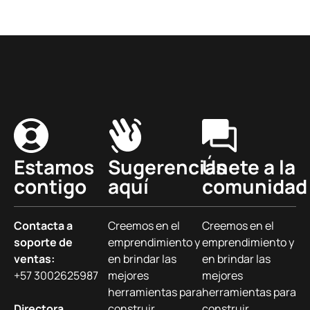
Estamos
Sugerencias
Únete a la
contigo
aquí
comunidad
Contacta a
Creemos en el
Creemos en el
soporte de
emprendimiento y
emprendimiento y
ventas:
en brindar las
en brindar las
+57 3002625987
mejores
mejores
herramientas para
herramientas para
Directora
construir
construir