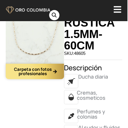
CADENA
RUSTICA
1.5MM-
60CM
SKU:48605
Descripción
Carpeta con fotos
profesionales
Ducha diaria
Cremas,
cosmeticos
Perfumes y
colonias
Al sudor y fluidos