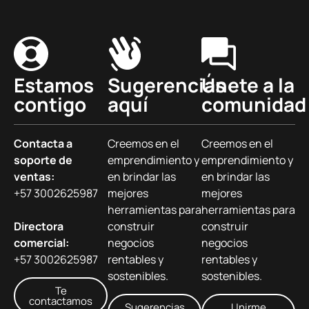
Estamos
Sugerencias
Únete a la
contigo
aquí
comunidad
Contacta a
Creemos en el
Creemos en el
soporte de
emprendimiento y
emprendimiento y
ventas:
en brindar las
en brindar las
+57 3002625987
mejores
mejores
herramientas para
herramientas para
Directora
construir
construir
comercial:
negocios
negocios
+57 3002625987
rentables y
rentables y
sostenibles.
sostenibles.
Te
contactamos
Sugerencias
Unirme