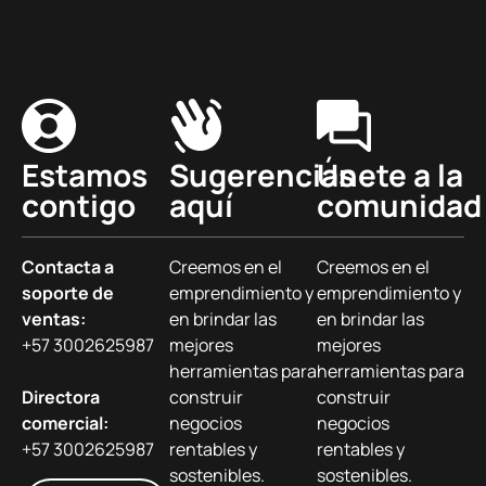
Estamos
Sugerencias
Únete a la
contigo
aquí
comunidad
Contacta a
Creemos en el
Creemos en el
soporte de
emprendimiento y
emprendimiento y
ventas:
en brindar las
en brindar las
+57 3002625987
mejores
mejores
herramientas para
herramientas para
Directora
construir
construir
comercial:
negocios
negocios
+57 3002625987
rentables y
rentables y
sostenibles.
sostenibles.