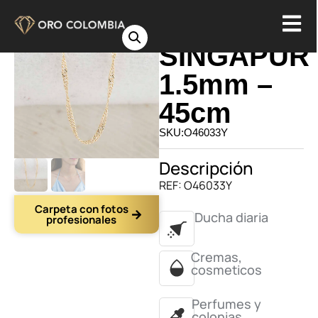
CADENA
SINGAPUR
1.5mm –
45cm
SKU:O46033Y
Descripción
REF: O46033Y
Carpeta con fotos
Ducha diaria
profesionales
Cremas,
cosmeticos
Perfumes y
colonias