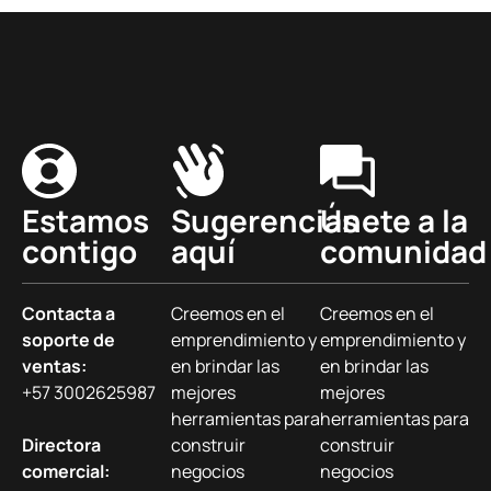
Estamos
Sugerencias
Únete a la
contigo
aquí
comunidad
Contacta a
Creemos en el
Creemos en el
soporte de
emprendimiento y
emprendimiento y
ventas:
en brindar las
en brindar las
+57 3002625987
mejores
mejores
herramientas para
herramientas para
Directora
construir
construir
comercial:
negocios
negocios