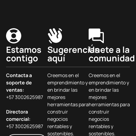
Estamos
Sugerencias
Únete a la
contigo
aquí
comunidad
Contacta a
Creemos en el
Creemos en el
soporte de
emprendimiento y
emprendimiento y
ventas:
en brindar las
en brindar las
+57 3002625987
mejores
mejores
herramientas para
herramientas para
Directora
construir
construir
comercial:
negocios
negocios
+57 3002625987
rentables y
rentables y
sostenibles.
sostenibles.