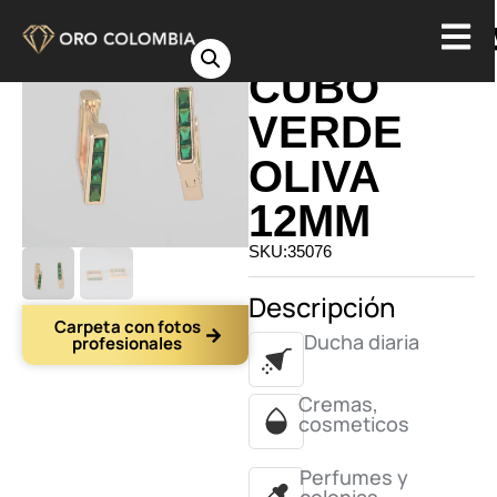
CANDONG
CUBO
VERDE
OLIVA
12MM
SKU:35076
Descripción
Carpeta con fotos
Ducha diaria
profesionales
Cremas,
cosmeticos
Perfumes y