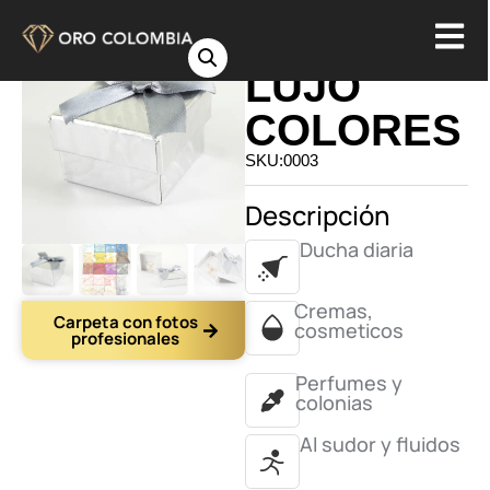
CAJAS
LUJO
COLORES
SKU:0003
Descripción
Ducha diaria
Cremas,
Carpeta con fotos
cosmeticos
profesionales
Perfumes y
colonias
Al sudor y fluidos