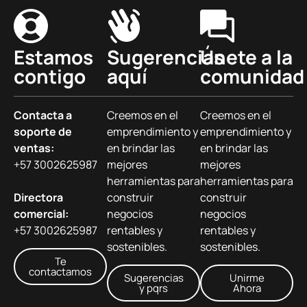
Estamos
Sugerencias
Únete a la
contigo
aquí
comunidad
Contacta a
Creemos en el
Creemos en el
soporte de
emprendimiento y
emprendimiento y
ventas:
en brindar las
en brindar las
+57 3002625987
mejores
mejores
herramientas para
herramientas para
Directora
construir
construir
comercial:
negocios
negocios
+57 3002625987
rentables y
rentables y
sostenibles.
sostenibles.
Te
contactamos
Sugerencias
Unirme
y pqrs
Ahora