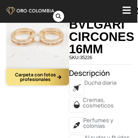
CANDONG
BVLGARI
CIRCONES
16MM
SKU:35226
Descripción
Carpeta con fotos
profesionales
Ducha diaria
Cremas,
cosmeticos
Perfumes y
colonias
Al sudor y fluidos