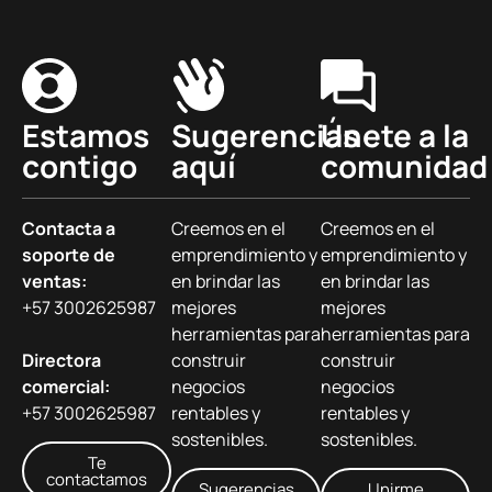
Estamos
Sugerencias
Únete a la
contigo
aquí
comunidad
Contacta a
Creemos en el
Creemos en el
soporte de
emprendimiento y
emprendimiento y
ventas:
en brindar las
en brindar las
+57 3002625987
mejores
mejores
herramientas para
herramientas para
Directora
construir
construir
comercial:
negocios
negocios
+57 3002625987
rentables y
rentables y
sostenibles.
sostenibles.
Te
contactamos
Sugerencias
Unirme