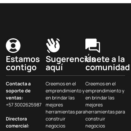
Estamos
Sugerencias
Únete a la
contigo
aquí
comunidad
Contacta a
Creemos en el
Creemos en el
soporte de
emprendimiento y
emprendimiento y
ventas:
en brindar las
en brindar las
+57 3002625987
mejores
mejores
herramientas para
herramientas para
Directora
construir
construir
comercial:
negocios
negocios