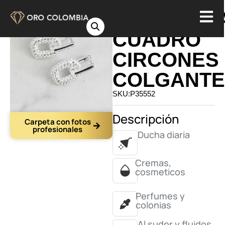
CANDONG
CUADRO
CIRCONES
COLGANTE
SKU:P35552
Descripción
Carpeta con fotos
profesionales
Ducha diaria
Cremas,
cosmeticos
Perfumes y
colonias
Al sudor y fluidos