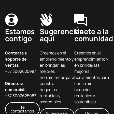
Estamos
Sugerencias
Únete a la
contigo
aquí
comunidad
Contacta a
Creemos en el
Creemos en el
soporte de
emprendimiento y
emprendimiento y
ventas:
en brindar las
en brindar las
+57 3002625987
mejores
mejores
herramientas para
herramientas para
Directora
construir
construir
comercial:
negocios
negocios
+57 3002625987
rentables y
rentables y
sostenibles.
sostenibles.
Te
contactamos
Sugerencias
Unirme