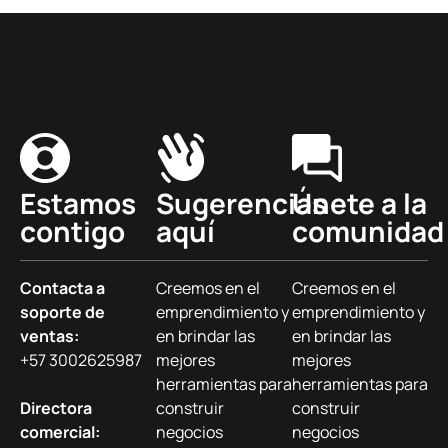
Estamos
Sugerencias
Únete a la
contigo
aquí
comunidad
Contacta a
Creemos en el
Creemos en el
soporte de
emprendimiento y
emprendimiento y
ventas:
en brindar las
en brindar las
+57 3002625987
mejores
mejores
herramientas para
herramientas para
Directora
construir
construir
comercial:
negocios
negocios